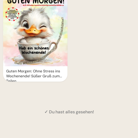
Guten Morgen: Ohne Stress ins
Wochenende! Süßer Gruß zum
Teilen.
✓ Du hast alles gesehen!
1