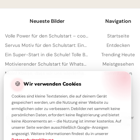
Neueste Bilder
Navigation
Volle Power für den Schulstart – coole Sprüche für TikTok!
Startseite
Servus Motiv für den Schulstart: Eine lustige Eichhörnchen Grafik für WhatsApp
Entdecken
Ein Super-Start in die Schule! Tolle Bilder für Pinterest zum Teilen.
Trending Heute
Motivierender Schulstart für WhatsApp: Energiegeladen ins neue Schuljahr!
Meistgesehen
Moin! Klasse, dass wir uns wiederhaben – Schulstart-Spaß für Instagram
Sammlungen
Artikel
🍪
Wir verwenden Cookies
Cookies sind kleine Textdateien, die auf deinem Gerät
gespeichert werden, um die Nutzung einer Website zu
Über Debilder
ermöglichen oder zu verbessern. Debilder.net sammelt keine
persönlichen Daten, erfordert keine Registrierung und bietet
Debilder ist deine Plattform für die schönsten Grüße und Bilder
keine Abonnements an – die Nutzung ist immer kostenlos. Auf
zum Teilen. Entdecke unsere Sammlung und verschenke ein
unserer Seite werden ausschließlich Google-Anzeigen
Lächeln!
angezeigt. Weitere Informationen findest du in unserer