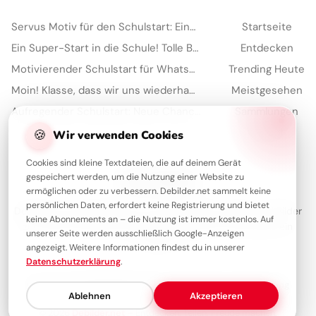
Servus Motiv für den Schulstart: Eine lustige Eichhörnchen Grafik für WhatsApp
Startseite
Ein Super-Start in die Schule! Tolle Bilder für Pinterest zum Teilen.
Entdecken
Motivierender Schulstart für WhatsApp: Energiegeladen ins neue Schuljahr!
Trending Heute
Moin! Klasse, dass wir uns wiederhaben – Schulstart-Spaß für Instagram
Meistgesehen
Aufregender Schulstart: Neue Chancen für unvergessliche TikTok-Momente!
Sammlungen
Artikel
🍪
Wir verwenden Cookies
Cookies sind kleine Textdateien, die auf deinem Gerät
gespeichert werden, um die Nutzung einer Website zu
Über Debilder
ermöglichen oder zu verbessern. Debilder.net sammelt keine
persönlichen Daten, erfordert keine Registrierung und bietet
Debilder ist deine Plattform für die schönsten Grüße und Bilder
keine Abonnements an – die Nutzung ist immer kostenlos. Auf
zum Teilen. Entdecke unsere Sammlung und verschenke ein
unserer Seite werden ausschließlich Google-Anzeigen
Lächeln!
angezeigt. Weitere Informationen findest du in unserer
Datenschutzerklärung
.
Über uns
Kontakt
Redaktion
Impressum
Datenschutzerklärung
Ablehnen
Akzeptieren
© 2026
Debilder.net
– Entdecken. Teilen. Freude machen.