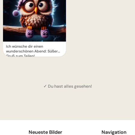
Ich wünsche dir einen
wunderschönen Abend: Süßer
Gruß zum Teilen!
✓ Du hast alles gesehen!
1
Neueste Bilder
Navigation