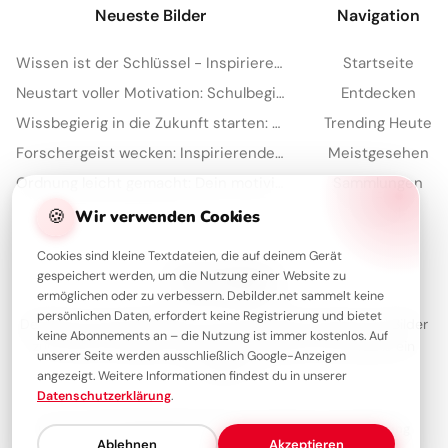
Neueste Bilder
Navigation
Wissen ist der Schlüssel - Inspirierende Schulstart Bilder für Telegram
Startseite
Neustart voller Motivation: Schulbeginn inspirieren und auf TikTok verbreiten!
Entdecken
Wissbegierig in die Zukunft starten: Dein 'Lesen bildet' Bild für Snapchat
Trending Heute
Forschergeist wecken: Inspirierende Schulstart-Bilder für Facebook
Meistgesehen
Ordnung leicht gemacht: Dein motivierender Spruch für Instagram zum Schulstart!
Sammlungen
Artikel
🍪
Wir verwenden Cookies
Cookies sind kleine Textdateien, die auf deinem Gerät
gespeichert werden, um die Nutzung einer Website zu
Über Debilder
ermöglichen oder zu verbessern. Debilder.net sammelt keine
persönlichen Daten, erfordert keine Registrierung und bietet
Debilder ist deine Plattform für die schönsten Grüße und Bilder
keine Abonnements an – die Nutzung ist immer kostenlos. Auf
zum Teilen. Entdecke unsere Sammlung und verschenke ein
unserer Seite werden ausschließlich Google-Anzeigen
Lächeln!
angezeigt. Weitere Informationen findest du in unserer
Datenschutzerklärung
.
Über uns
Kontakt
Redaktion
Impressum
Datenschutzerklärung
Ablehnen
Akzeptieren