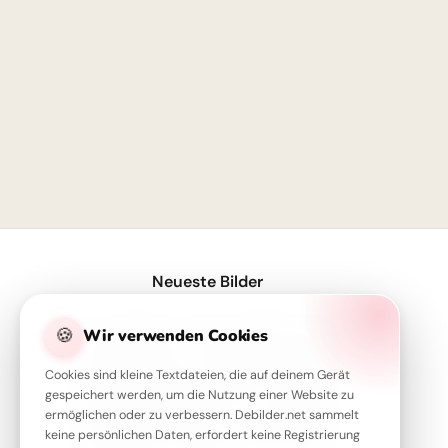
1
Neueste Bilder
Servus Motiv für den Schulstart: Eine lustige Eichhörnchen Grafik für WhatsApp
🍪
Wir verwenden Cookies
Ein Super-Start in die Schule! Tolle Bilder für Pinterest zum Teilen.
Cookies sind kleine Textdateien, die auf deinem Gerät
Motivierender Schulstart für WhatsApp: Energiegeladen ins neue Schuljahr!
gespeichert werden, um die Nutzung einer Website zu
ermöglichen oder zu verbessern. Debilder.net sammelt
Moin! Klasse, dass wir uns wiederhaben – Schulstart-Spaß für Instagram
keine persönlichen Daten, erfordert keine Registrierung