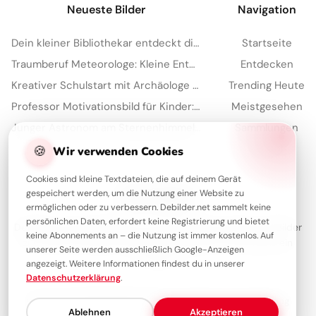
Neueste Bilder
Navigation
Dein kleiner Bibliothekar entdeckt die Welt der Bücher für Instagram!
Startseite
Traumberuf Meteorologe: Kleine Entdecker lernen spielerisch Wetterkunde – perfekt für Instagram.
Entdecken
Kreativer Schulstart mit Archäologe Bild für Facebook Seiten
Trending Heute
Professor Motivationsbild für Kinder: Lerne Lust für Instagram Stories und Schule
Meistgesehen
Junger Astronom am Sternenhimmel: Motivierende Schulstartbilder für Instagram und Träume
Sammlungen
Artikel
🍪
Wir verwenden Cookies
Cookies sind kleine Textdateien, die auf deinem Gerät
gespeichert werden, um die Nutzung einer Website zu
Über Debilder
ermöglichen oder zu verbessern. Debilder.net sammelt keine
persönlichen Daten, erfordert keine Registrierung und bietet
Debilder ist deine Plattform für die schönsten Grüße und Bilder
keine Abonnements an – die Nutzung ist immer kostenlos. Auf
zum Teilen. Entdecke unsere Sammlung und verschenke ein
unserer Seite werden ausschließlich Google-Anzeigen
Lächeln!
angezeigt. Weitere Informationen findest du in unserer
Datenschutzerklärung
.
Über uns
Kontakt
Redaktion
Impressum
Datenschutzerklärung
Ablehnen
Akzeptieren