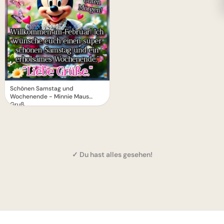
Schönen Samstag und
Wochenende - Minnie Maus
Gruß
✓ Du hast alles gesehen!
1