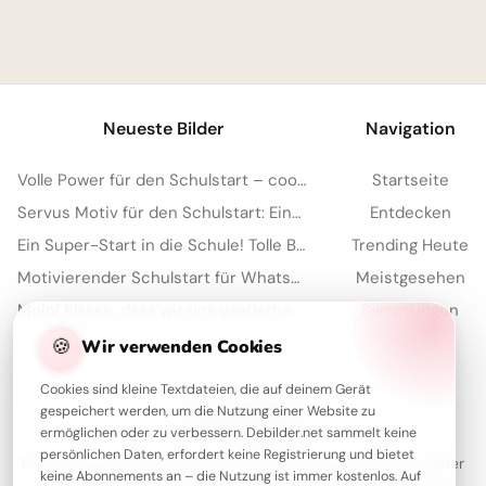
1
Neueste Bilder
Navigation
Volle Power für den Schulstart – coole Sprüche für TikTok!
Startseite
Servus Motiv für den Schulstart: Eine lustige Eichhörnchen Grafik für WhatsApp
Entdecken
Ein Super-Start in die Schule! Tolle Bilder für Pinterest zum Teilen.
Trending Heute
Motivierender Schulstart für WhatsApp: Energiegeladen ins neue Schuljahr!
Meistgesehen
Moin! Klasse, dass wir uns wiederhaben – Schulstart-Spaß für Instagram
Sammlungen
Artikel
🍪
Wir verwenden Cookies
Cookies sind kleine Textdateien, die auf deinem Gerät
gespeichert werden, um die Nutzung einer Website zu
Über Debilder
ermöglichen oder zu verbessern. Debilder.net sammelt keine
persönlichen Daten, erfordert keine Registrierung und bietet
Debilder ist deine Plattform für die schönsten Grüße und Bilder
keine Abonnements an – die Nutzung ist immer kostenlos. Auf