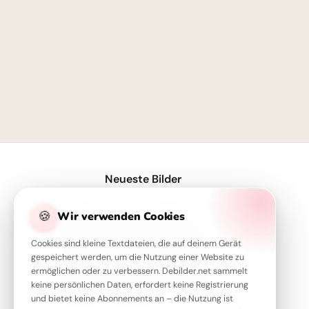
1
Neueste Bilder
Weisheit durch Erfahrung: Ein motivierender Spruch für Facebook zum Schulstart.
🍪
Wir verwenden Cookies
Motivations-Boost: 'Wer rastet, der rostet' für deine Facebook-Timeline!
Cookies sind kleine Textdateien, die auf deinem Gerät
Ohne Fleiß kein Preis: Starte deine Lernreise voller Motivation für Instagram
gespeichert werden, um die Nutzung einer Website zu
ermöglichen oder zu verbessern. Debilder.net sammelt
Weisheit und Entdeckerfreude: Ein liebevoller Schulstart-Gruß für YouTube
keine persönlichen Daten, erfordert keine Registrierung
Schulstart-Motivation mit Humor: Die besten Sprüche für TikTok
und bietet keine Abonnements an – die Nutzung ist