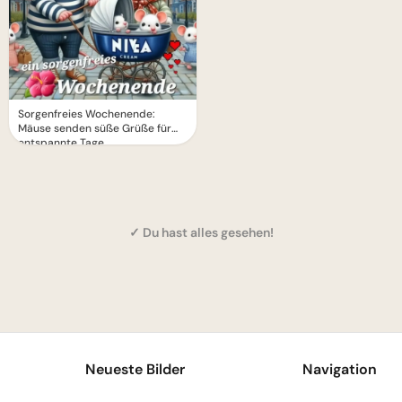
Sorgenfreies Wochenende:
Mäuse senden süße Grüße für
entspannte Tage.
✓ Du hast alles gesehen!
1
Neueste Bilder
Navigation