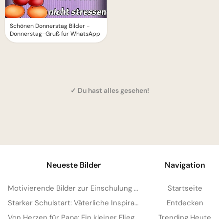
Schönen Donnerstag Bilder -
Donnerstag-Gruß für WhatsApp
✓ Du hast alles gesehen!
1
Neueste Bilder
Navigation
Motivierende Bilder zur Einschulung mit Familienliebe – Herzlich für WhatsApp
Startseite
Starker Schulstart: Väterliche Inspiration für Instagram
Entdecken
Von Herzen für Papa: Ein kleiner Fliegergruß zum Teilen via WhatsApp
Trending Heute