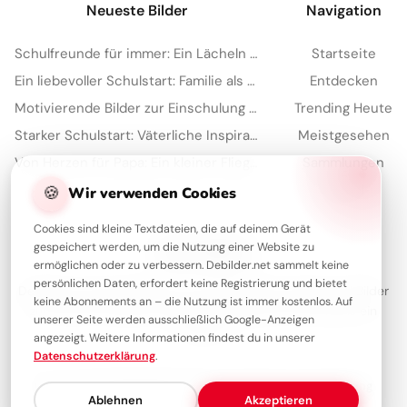
Neueste Bilder
Navigation
Schulfreunde für immer: Ein Lächeln für Instagram & den Neustart!
Startseite
Ein liebevoller Schulstart: Familie als starker Anker für Facebook
Entdecken
Motivierende Bilder zur Einschulung mit Familienliebe – Herzlich für WhatsApp
Trending Heute
Starker Schulstart: Väterliche Inspiration für Instagram
Meistgesehen
Von Herzen für Papa: Ein kleiner Fliegergruß zum Teilen via WhatsApp
Sammlungen
🍪
Artikel
Wir verwenden Cookies
Cookies sind kleine Textdateien, die auf deinem Gerät
gespeichert werden, um die Nutzung einer Website zu
Über Debilder
ermöglichen oder zu verbessern. Debilder.net sammelt keine
persönlichen Daten, erfordert keine Registrierung und bietet
Debilder ist deine Plattform für die schönsten Grüße und Bilder
keine Abonnements an – die Nutzung ist immer kostenlos. Auf
zum Teilen. Entdecke unsere Sammlung und verschenke ein
unserer Seite werden ausschließlich Google-Anzeigen
Lächeln!
angezeigt. Weitere Informationen findest du in unserer
Datenschutzerklärung
.
Über uns
Kontakt
Redaktion
Impressum
Datenschutzerklärung
Ablehnen
Akzeptieren