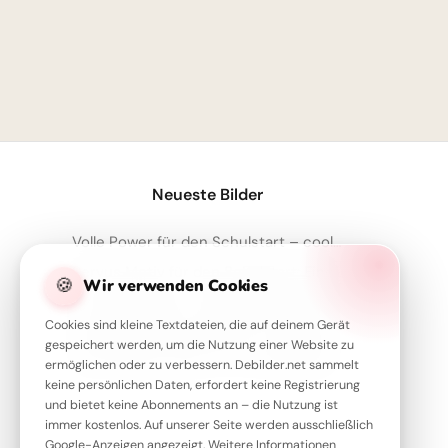
Neueste Bilder
Volle Power für den Schulstart – coole Sprüche für TikTok!
Servus Motiv für den Schulstart: Eine lustige Eichhörnchen Grafik für WhatsApp
🍪
Wir verwenden Cookies
Ein Super-Start in die Schule! Tolle Bilder für Pinterest zum Teilen.
Cookies sind kleine Textdateien, die auf deinem Gerät
Motivierender Schulstart für WhatsApp: Energiegeladen ins neue Schuljahr!
gespeichert werden, um die Nutzung einer Website zu
Moin! Klasse, dass wir uns wiederhaben – Schulstart-Spaß für Instagram
ermöglichen oder zu verbessern. Debilder.net sammelt
keine persönlichen Daten, erfordert keine Registrierung
und bietet keine Abonnements an – die Nutzung ist
immer kostenlos. Auf unserer Seite werden ausschließlich
Google-Anzeigen angezeigt. Weitere Informationen