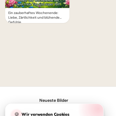
Ein zauberhaftes Wochenende:
Liebe, Zärtlichkeit und blühende
Gefühle
1
Neueste Bilder
Volle Power für den Schulstart – coole Sprüche für TikTok!
🍪
Wir verwenden Cookies