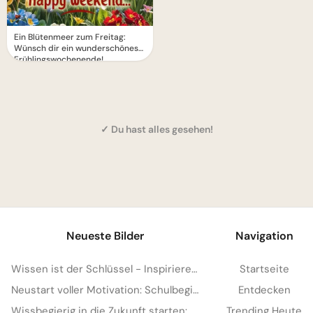
Ein Blütenmeer zum Freitag:
Wünsch dir ein wunderschönes
Frühlingswochenende!
✓ Du hast alles gesehen!
1
Neueste Bilder
Navigation
Wissen ist der Schlüssel - Inspirierende Schulstart Bilder für Telegram
Startseite
Neustart voller Motivation: Schulbeginn inspirieren und auf TikTok verbreiten!
Entdecken
Wissbegierig in die Zukunft starten: Dein 'Lesen bildet' Bild für Snapchat
Trending Heute