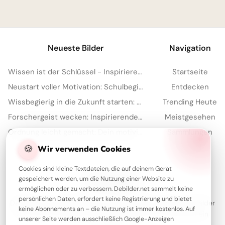
1
Neueste Bilder
Navigation
Wissen ist der Schlüssel - Inspirierende Schulstart Bilder für Telegram
Startseite
Neustart voller Motivation: Schulbeginn inspirieren und auf TikTok verbreiten!
Entdecken
Wissbegierig in die Zukunft starten: Dein 'Lesen bildet' Bild für Snapchat
Trending Heute
Forschergeist wecken: Inspirierende Schulstart-Bilder für Facebook
Meistgesehen
Ordnung leicht gemacht: Dein motivierender Spruch für Instagram zum Schulstart!
Sammlungen
Artikel
🍪
Wir verwenden Cookies
Cookies sind kleine Textdateien, die auf deinem Gerät
gespeichert werden, um die Nutzung einer Website zu
Über Debilder
ermöglichen oder zu verbessern. Debilder.net sammelt keine
persönlichen Daten, erfordert keine Registrierung und bietet
Debilder ist deine Plattform für die schönsten Grüße und Bilder
keine Abonnements an – die Nutzung ist immer kostenlos. Auf
zum Teilen. Entdecke unsere Sammlung und verschenke ein
unserer Seite werden ausschließlich Google-Anzeigen
Lächeln!