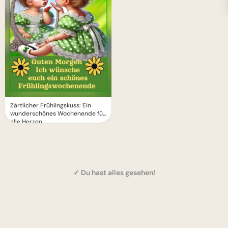
Zärtlicher Frühlingskuss: Ein
wunderschönes Wochenende für
alle Herzen
✓ Du hast alles gesehen!
1