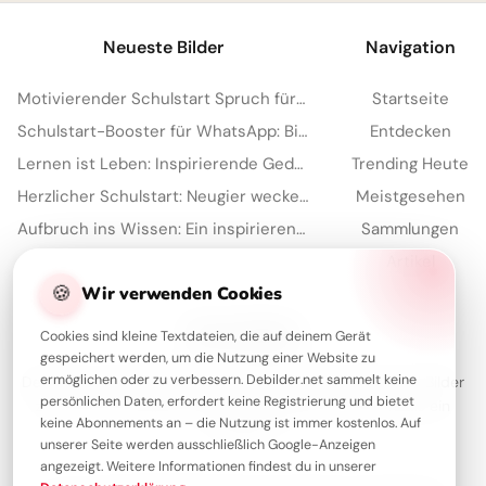
Neueste Bilder
Navigation
Motivierender Schulstart Spruch für WhatsApp-Nachrichten
Startseite
Schulstart-Booster für WhatsApp: Bildung kennt wirklich keine Grenzen!
Entdecken
Lernen ist Leben: Inspirierende Gedanken zum Schulstart für WhatsApp.
Trending Heute
Herzlicher Schulstart: Neugier wecken für YouTube und mehr Freude
Meistgesehen
Aufbruch ins Wissen: Ein inspirierender Schulstart Gruß für Pinterest
Sammlungen
Artikel
🍪
Wir verwenden Cookies
Über Debilder
Cookies sind kleine Textdateien, die auf deinem Gerät
gespeichert werden, um die Nutzung einer Website zu
ermöglichen oder zu verbessern. Debilder.net sammelt keine
Debilder ist deine Plattform für die schönsten Grüße und Bilder
persönlichen Daten, erfordert keine Registrierung und bietet
zum Teilen. Entdecke unsere Sammlung und verschenke ein
keine Abonnements an – die Nutzung ist immer kostenlos. Auf
Lächeln!
unserer Seite werden ausschließlich Google-Anzeigen
angezeigt. Weitere Informationen findest du in unserer