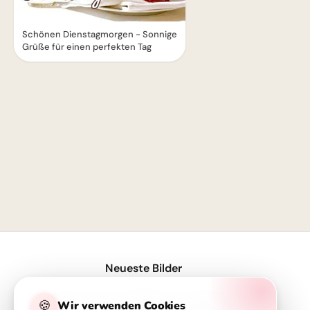
Schönen Dienstagmorgen - Sonnige
Grüße für einen perfekten Tag
1
Neueste Bilder
Wissen ist der Schlüssel - Inspirierende Schulstart Bilder für Telegram
🍪
Wir verwenden Cookies