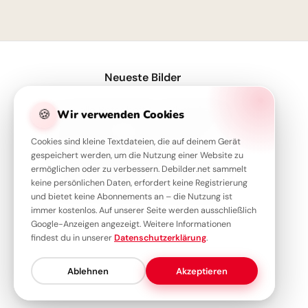
1
Neueste Bilder
Wertvolle Botschaft für WhatsApp: Bildung reift mit der Zeit heran
🍪
Wir verwenden Cookies
Motivation pur zum Schulstart: Ein inspirierender Spruch für Facebook!
Cookies sind kleine Textdateien, die auf deinem Gerät
Motivierender Schulstart Spruch für WhatsApp-Nachrichten
gespeichert werden, um die Nutzung einer Website zu
ermöglichen oder zu verbessern. Debilder.net sammelt
Schulstart-Booster für WhatsApp: Bildung kennt wirklich keine Grenzen!
keine persönlichen Daten, erfordert keine Registrierung
Lernen ist Leben: Inspirierende Gedanken zum Schulstart für WhatsApp.
und bietet keine Abonnements an – die Nutzung ist
immer kostenlos. Auf unserer Seite werden ausschließlich
Google-Anzeigen angezeigt. Weitere Informationen
findest du in unserer
Datenschutzerklärung
.
Ablehnen
Akzeptieren