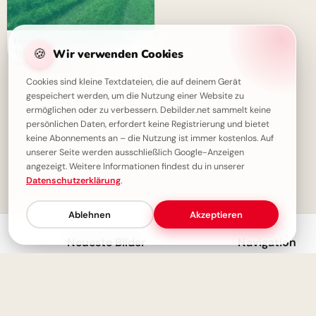
Liebe ist der schönste Fehler:
🍪
Wir verwenden Cookies
Tiefe Gefühle und wahre
Herzensweisheit
Cookies sind kleine Textdateien, die auf deinem Gerät
gespeichert werden, um die Nutzung einer Website zu
ermöglichen oder zu verbessern. Debilder.net sammelt keine
persönlichen Daten, erfordert keine Registrierung und bietet
✓ Du hast alles gesehen!
keine Abonnements an – die Nutzung ist immer kostenlos. Auf
unserer Seite werden ausschließlich Google-Anzeigen
angezeigt. Weitere Informationen findest du in unserer
Datenschutzerklärung
.
1
Ablehnen
Akzeptieren
Neueste Bilder
Navigation
Herzliche Begrüßung: Spannender Lernstart für TikTok Clips
Startseite
Süße Schulstart-Grüße für einen strahlenden ersten Schultag auf TikTok
Entdecken