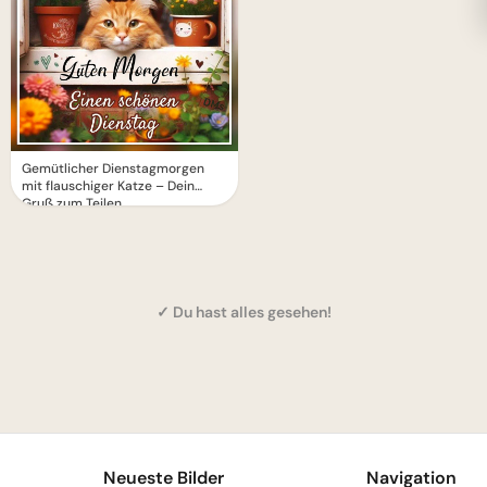
Gemütlicher Dienstagmorgen
mit flauschiger Katze – Dein
Gruß zum Teilen
✓ Du hast alles gesehen!
1
Neueste Bilder
Navigation