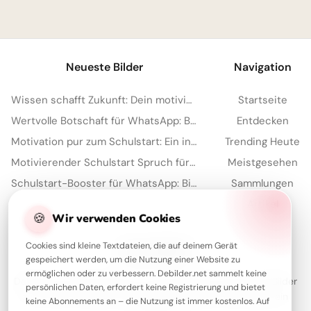
1
Neueste Bilder
Navigation
Wissen schafft Zukunft: Dein motivierender Gruß zum Schulstart via WhatsApp!
Startseite
Wertvolle Botschaft für WhatsApp: Bildung reift mit der Zeit heran
Entdecken
Motivation pur zum Schulstart: Ein inspirierender Spruch für Facebook!
Trending Heute
Motivierender Schulstart Spruch für WhatsApp-Nachrichten
Meistgesehen
Schulstart-Booster für WhatsApp: Bildung kennt wirklich keine Grenzen!
Sammlungen
Artikel
🍪
Wir verwenden Cookies
Cookies sind kleine Textdateien, die auf deinem Gerät
Über Debilder
gespeichert werden, um die Nutzung einer Website zu
ermöglichen oder zu verbessern. Debilder.net sammelt keine
Debilder ist deine Plattform für die schönsten Grüße und Bilder
persönlichen Daten, erfordert keine Registrierung und bietet
zum Teilen. Entdecke unsere Sammlung und verschenke ein
keine Abonnements an – die Nutzung ist immer kostenlos. Auf