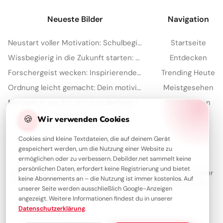
Neueste Bilder
Navigation
Neustart voller Motivation: Schulbeginn inspirieren und auf TikTok verbreiten!
Startseite
Wissbegierig in die Zukunft starten: Dein 'Lesen bildet' Bild für Snapchat
Entdecken
Forschergeist wecken: Inspirierende Schulstart-Bilder für Facebook
Trending Heute
Ordnung leicht gemacht: Dein motivierender Spruch für Instagram zum Schulstart!
Meistgesehen
Motivation pur für den Schulanfang: Inspirierende Botschaft zum Teilen per WhatsApp!
Sammlungen
Artikel
🍪
Wir verwenden Cookies
Cookies sind kleine Textdateien, die auf deinem Gerät
gespeichert werden, um die Nutzung einer Website zu
Über Debilder
ermöglichen oder zu verbessern. Debilder.net sammelt keine
persönlichen Daten, erfordert keine Registrierung und bietet
Debilder ist deine Plattform für die schönsten Grüße und Bilder
keine Abonnements an – die Nutzung ist immer kostenlos. Auf
zum Teilen. Entdecke unsere Sammlung und verschenke ein
unserer Seite werden ausschließlich Google-Anzeigen
Lächeln!
angezeigt. Weitere Informationen findest du in unserer
Datenschutzerklärung
.