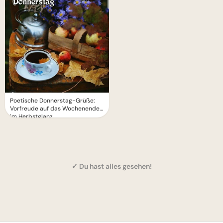
Poetische Donnerstag-Grüße:
Vorfreude auf das Wochenende
im Herbstglanz
✓ Du hast alles gesehen!
1