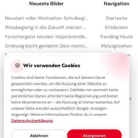
Neueste Bilder
Navigation
Neustart voller Motivation: Schulbeginn inspirieren und auf TikTok verbreiten!
Startseite
Wissbegierig in die Zukunft starten: Dein 'Lesen bildet' Bild für Snapchat
Entdecken
Forschergeist wecken: Inspirierende Schulstart-Bilder für Facebook
Trending Heute
Ordnung leicht gemacht: Dein motivierender Spruch für Instagram zum Schulstart!
Meistgesehen
Motivation pur für den Schulanfang: Inspirierende Botschaft zum Teilen per WhatsApp!
Sammlungen
Artikel
🍪
Wir verwenden Cookies
Cookies sind kleine Textdateien, die auf deinem Gerät
gespeichert werden, um die Nutzung einer Website zu
Über Debilder
ermöglichen oder zu verbessern. Debilder.net sammelt keine
persönlichen Daten, erfordert keine Registrierung und bietet
Debilder ist deine Plattform für die schönsten Grüße und Bilder
keine Abonnements an – die Nutzung ist immer kostenlos. Auf
zum Teilen. Entdecke unsere Sammlung und verschenke ein
unserer Seite werden ausschließlich Google-Anzeigen
Lächeln!
angezeigt. Weitere Informationen findest du in unserer
Datenschutzerklärung
.
Über uns
Kontakt
Redaktion
Impressum
Datenschutzerklärung
Ablehnen
Akzeptieren