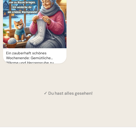
Ein zauberhaft schönes
Wochenende: Gemütliche
Wärme und Herzensruhe zu
Hause erleben.
✓ Du hast alles gesehen!
1