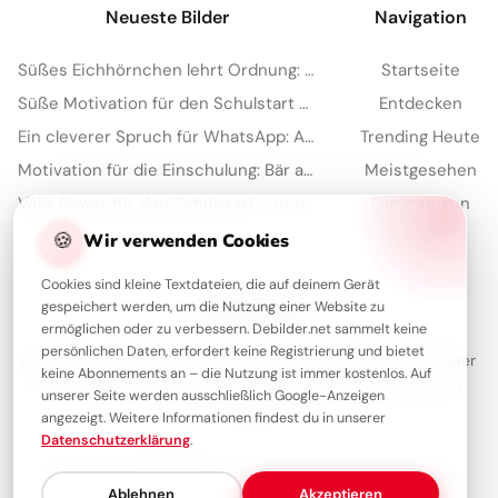
Neueste Bilder
Navigation
Süßes Eichhörnchen lehrt Ordnung: Motivierende Schulstart-Bilder für TikTok
Startseite
Süße Motivation für den Schulstart auf Instagram
Entdecken
Ein cleverer Spruch für WhatsApp: Aus Fehlern lernen macht schlau!
Trending Heute
Motivation für die Einschulung: Bär am Bergpfad mit Spruch für WhatsApp
Meistgesehen
Volle Power für den Schulstart – coole Sprüche für TikTok!
Sammlungen
Artikel
🍪
Wir verwenden Cookies
Cookies sind kleine Textdateien, die auf deinem Gerät
gespeichert werden, um die Nutzung einer Website zu
Über Debilder
ermöglichen oder zu verbessern. Debilder.net sammelt keine
persönlichen Daten, erfordert keine Registrierung und bietet
Debilder ist deine Plattform für die schönsten Grüße und Bilder
keine Abonnements an – die Nutzung ist immer kostenlos. Auf
zum Teilen. Entdecke unsere Sammlung und verschenke ein
unserer Seite werden ausschließlich Google-Anzeigen
Lächeln!
angezeigt. Weitere Informationen findest du in unserer
Datenschutzerklärung
.
Über uns
Kontakt
Redaktion
Impressum
Datenschutzerklärung
Ablehnen
Akzeptieren