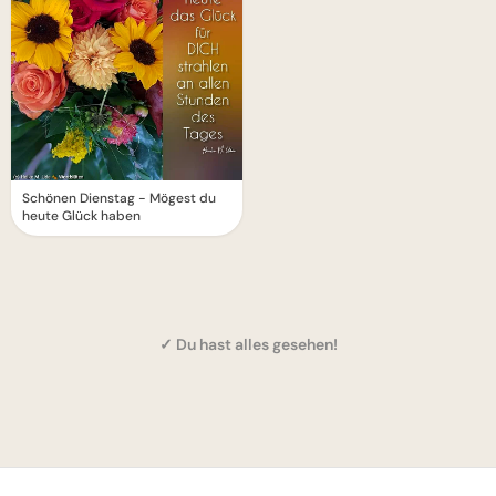
Schönen Dienstag - Mögest du
heute Glück haben
✓ Du hast alles gesehen!
1