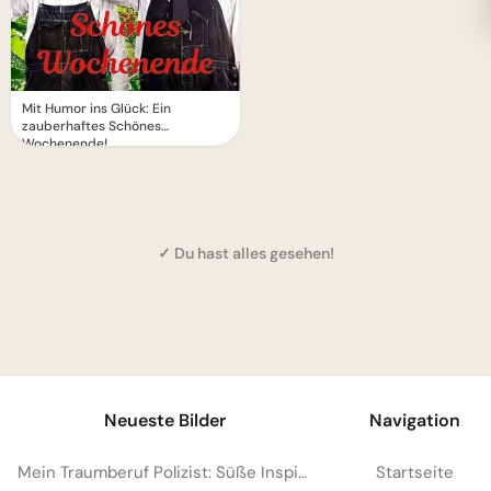
Mit Humor ins Glück: Ein
zauberhaftes Schönes
Wochenende!
✓ Du hast alles gesehen!
1
Neueste Bilder
Navigation
Mein Traumberuf Polizist: Süße Inspiration für kleine Helden auf WhatsApp!
Startseite