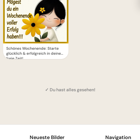
Schönes Wochenende: Starte
glücklich & erfolgreich in deine
freie Zeit!
✓ Du hast alles gesehen!
1
Neueste Bilder
Navigation