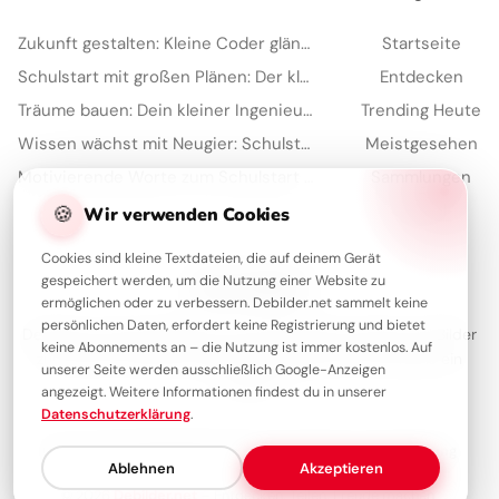
Zukunft gestalten: Kleine Coder glänzen für Instagram
Startseite
Schulstart mit großen Plänen: Der kleine Architekt erobert Pinterest!
Entdecken
Träume bauen: Dein kleiner Ingenieur startet durch – perfekt für WhatsApp!
Trending Heute
Wissen wächst mit Neugier: Schulstart-Impulse, perfekt für Threads
Meistgesehen
Motivierende Worte zum Schulstart für Kinder – ideal für Pinterest
Sammlungen
🍪
Artikel
Wir verwenden Cookies
Cookies sind kleine Textdateien, die auf deinem Gerät
gespeichert werden, um die Nutzung einer Website zu
Über Debilder
ermöglichen oder zu verbessern. Debilder.net sammelt keine
persönlichen Daten, erfordert keine Registrierung und bietet
Debilder ist deine Plattform für die schönsten Grüße und Bilder
keine Abonnements an – die Nutzung ist immer kostenlos. Auf
zum Teilen. Entdecke unsere Sammlung und verschenke ein
unserer Seite werden ausschließlich Google-Anzeigen
Lächeln!
angezeigt. Weitere Informationen findest du in unserer
Datenschutzerklärung
.
Über uns
Kontakt
Redaktion
Impressum
Datenschutzerklärung
Ablehnen
Akzeptieren
© 2026
Debilder.net
– Entdecken. Teilen. Freude machen.