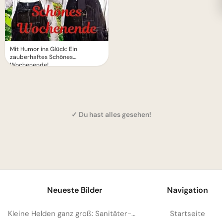
Mit Humor ins Glück: Ein
zauberhaftes Schönes
Wochenende!
✓ Du hast alles gesehen!
1
Neueste Bilder
Navigation
Kleine Helden ganz groß: Sanitäter-Motivation für WhatsApp zum neuen Schuljahr
Startseite