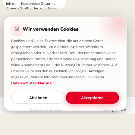
ich dir – Kostenlose Guten-
Abend-Grußbilder zum Teilen
🍪
Wir verwenden Cookies
Cookies sind kleine Textdateien, die auf deinem Gerät
gespeichert werden, um die Nutzung einer Website zu
ermöglichen oder zu verbessern. Debilder.net sammelt keine
persönlichen Daten, erfordert keine Registrierung und bietet
✓ Du hast alles gesehen!
keine Abonnements an – die Nutzung ist immer kostenlos. Auf
unserer Seite werden ausschließlich Google-Anzeigen
angezeigt. Weitere Informationen findest du in unserer
Datenschutzerklärung
.
1
Ablehnen
Akzeptieren
Neueste Bilder
Navigation
Moin! Klasse, dass wir uns wiederhaben – Schulstart-Spaß für Instagram
Startseite
Aufregender Schulstart: Neue Chancen für unvergessliche TikTok-Momente!
Entdecken