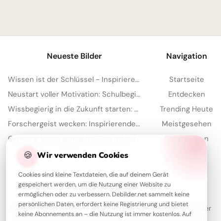
1
Neueste Bilder
Navigation
Wissen ist der Schlüssel - Inspirierende Schulstart Bilder für Telegram
Startseite
Neustart voller Motivation: Schulbeginn inspirieren und auf TikTok verbreiten!
Entdecken
Wissbegierig in die Zukunft starten: Dein 'Lesen bildet' Bild für Snapchat
Trending Heute
Forschergeist wecken: Inspirierende Schulstart-Bilder für Facebook
Meistgesehen
Ordnung leicht gemacht: Dein motivierender Spruch für Instagram zum Schulstart!
Sammlungen
🍪
Artikel
Wir verwenden Cookies
Cookies sind kleine Textdateien, die auf deinem Gerät
gespeichert werden, um die Nutzung einer Website zu
Über Debilder
ermöglichen oder zu verbessern. Debilder.net sammelt keine
persönlichen Daten, erfordert keine Registrierung und bietet
Debilder ist deine Plattform für die schönsten Grüße und Bilder
keine Abonnements an – die Nutzung ist immer kostenlos. Auf
zum Teilen. Entdecke unsere Sammlung und verschenke ein