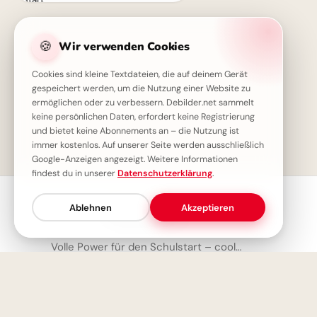
🍪
Wir verwenden Cookies
Cookies sind kleine Textdateien, die auf deinem Gerät
gespeichert werden, um die Nutzung einer Website zu
ermöglichen oder zu verbessern. Debilder.net sammelt
keine persönlichen Daten, erfordert keine Registrierung
und bietet keine Abonnements an – die Nutzung ist
1
immer kostenlos. Auf unserer Seite werden ausschließlich
Google-Anzeigen angezeigt. Weitere Informationen
findest du in unserer
Datenschutzerklärung
.
Ablehnen
Akzeptieren
Neueste Bilder
Volle Power für den Schulstart – coole Sprüche für TikTok!
Servus Motiv für den Schulstart: Eine lustige Eichhörnchen Grafik für WhatsApp
Ein Super-Start in die Schule! Tolle Bilder für Pinterest zum Teilen.
Motivierender Schulstart für WhatsApp: Energiegeladen ins neue Schuljahr!