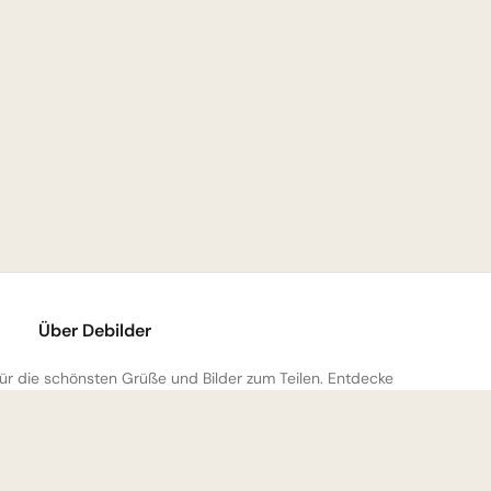
Über Debilder
 für die schönsten Grüße und Bilder zum Teilen. Entdecke
mmlung und verschenke ein Lächeln!