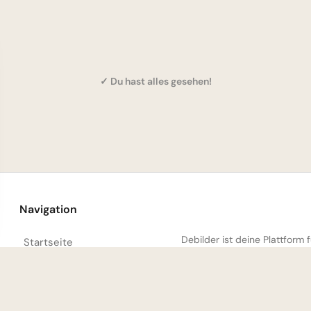
✓ Du hast alles gesehen!
Navigation
Debilder ist deine Plattform
Startseite
unsere Sa
Entdecken
Trending Heute
Meistgesehen