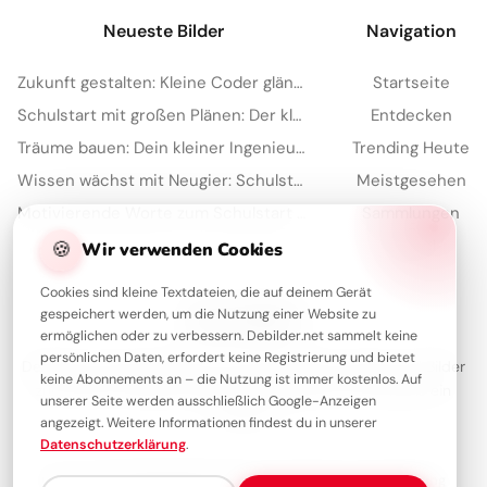
Neueste Bilder
Navigation
Zukunft gestalten: Kleine Coder glänzen für Instagram
Startseite
Schulstart mit großen Plänen: Der kleine Architekt erobert Pinterest!
Entdecken
Träume bauen: Dein kleiner Ingenieur startet durch – perfekt für WhatsApp!
Trending Heute
Wissen wächst mit Neugier: Schulstart-Impulse, perfekt für Threads
Meistgesehen
Motivierende Worte zum Schulstart für Kinder – ideal für Pinterest
Sammlungen
Artikel
🍪
Wir verwenden Cookies
Cookies sind kleine Textdateien, die auf deinem Gerät
gespeichert werden, um die Nutzung einer Website zu
Über Debilder
ermöglichen oder zu verbessern. Debilder.net sammelt keine
persönlichen Daten, erfordert keine Registrierung und bietet
Debilder ist deine Plattform für die schönsten Grüße und Bilder
keine Abonnements an – die Nutzung ist immer kostenlos. Auf
zum Teilen. Entdecke unsere Sammlung und verschenke ein
unserer Seite werden ausschließlich Google-Anzeigen
Lächeln!
angezeigt. Weitere Informationen findest du in unserer
Datenschutzerklärung
.
Über uns
Kontakt
Redaktion
Impressum
Datenschutzerklärung