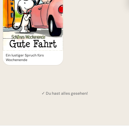
Ein lustiger Spruch fürs
Wochenende
✓ Du hast alles gesehen!
1