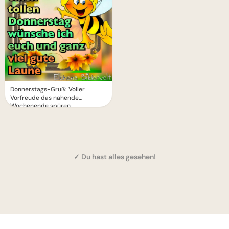
Donnerstags-Gruß: Voller
Vorfreude das nahende
Wochenende spüren
✓ Du hast alles gesehen!
1