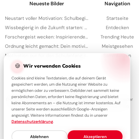
Neueste Bilder
Navigation
Neustart voller Motivation: Schulbeginn inspirieren und auf TikTok verbreiten!
Startseite
Wissbegierig in die Zukunft starten: Dein 'Lesen bildet' Bild für Snapchat
Entdecken
Forschergeist wecken: Inspirierende Schulstart-Bilder für Facebook
Trending Heute
Ordnung leicht gemacht: Dein motivierender Spruch für Instagram zum Schulstart!
Meistgesehen
Motivation pur für den Schulanfang: Inspirierende Botschaft zum Teilen per WhatsApp!
Sammlungen
🍪
Artikel
Wir verwenden Cookies
Cookies sind kleine Textdateien, die auf deinem Gerät
gespeichert werden, um die Nutzung einer Website zu
Über Debilder
ermöglichen oder zu verbessern. Debilder.net sammelt keine
persönlichen Daten, erfordert keine Registrierung und bietet
Debilder ist deine Plattform für die schönsten Grüße und Bilder
keine Abonnements an – die Nutzung ist immer kostenlos. Auf
zum Teilen. Entdecke unsere Sammlung und verschenke ein
unserer Seite werden ausschließlich Google-Anzeigen
Lächeln!
angezeigt. Weitere Informationen findest du in unserer
Datenschutzerklärung
.
Über uns
Kontakt
Redaktion
Impressum
Datenschutzerklärung
Ablehnen
Akzeptieren