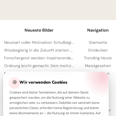
1
Neueste Bilder
Navigation
Neustart voller Motivation: Schulbeginn inspirieren und auf TikTok verbreiten!
Startseite
Wissbegierig in die Zukunft starten: Dein 'Lesen bildet' Bild für Snapchat
Entdecken
Forschergeist wecken: Inspirierende Schulstart-Bilder für Facebook
Trending Heute
Ordnung leicht gemacht: Dein motivierender Spruch für Instagram zum Schulstart!
Meistgesehen
Motivation pur für den Schulanfang: Inspirierende Botschaft zum Teilen per WhatsApp!
Sammlungen
Artikel
🍪
Wir verwenden Cookies
Cookies sind kleine Textdateien, die auf deinem Gerät
gespeichert werden, um die Nutzung einer Website zu
Über Debilder
ermöglichen oder zu verbessern. Debilder.net sammelt keine
persönlichen Daten, erfordert keine Registrierung und bietet
Debilder ist deine Plattform für die schönsten Grüße und Bilder
keine Abonnements an – die Nutzung ist immer kostenlos. Auf
zum Teilen. Entdecke unsere Sammlung und verschenke ein