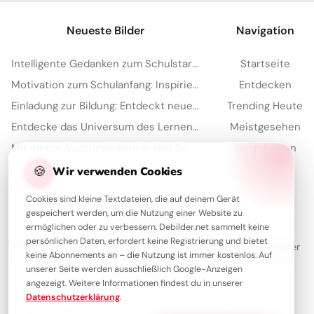
Neueste Bilder
Navigation
Intelligente Gedanken zum Schulstart – dein Motivations-Kick für Instagram
Startseite
Motivation zum Schulanfang: Inspirierende Botschaften für Pinterest
Entdecken
Einladung zur Bildung: Entdeckt neue Welten mit diesem Bild für Instagram!
Trending Heute
Entdecke das Universum des Lernens: Motivierende Schulstart-Bilder für Telegram
Meistgesehen
Mit einem Augenzwinkern in den Schulalltag: Motivationskick für Telegram!
Sammlungen
🍪
Artikel
Wir verwenden Cookies
Cookies sind kleine Textdateien, die auf deinem Gerät
gespeichert werden, um die Nutzung einer Website zu
Über Debilder
ermöglichen oder zu verbessern. Debilder.net sammelt keine
persönlichen Daten, erfordert keine Registrierung und bietet
Debilder ist deine Plattform für die schönsten Grüße und Bilder
keine Abonnements an – die Nutzung ist immer kostenlos. Auf
zum Teilen. Entdecke unsere Sammlung und verschenke ein
unserer Seite werden ausschließlich Google-Anzeigen
Lächeln!
angezeigt. Weitere Informationen findest du in unserer
Datenschutzerklärung
.