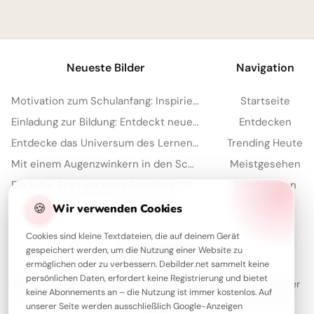
1
Neueste Bilder
Navigation
Motivation zum Schulanfang: Inspirierende Botschaften für Pinterest
Startseite
Einladung zur Bildung: Entdeckt neue Welten mit diesem Bild für Instagram!
Entdecken
Entdecke das Universum des Lernens: Motivierende Schulstart-Bilder für Telegram
Trending Heute
Mit einem Augenzwinkern in den Schulalltag: Motivationskick für Telegram!
Meistgesehen
Ein toller Start ins neue Schuljahr? Diese Motivation teilst du per WhatsApp!
Sammlungen
Artikel
🍪
Wir verwenden Cookies
Cookies sind kleine Textdateien, die auf deinem Gerät
gespeichert werden, um die Nutzung einer Website zu
Über Debilder
ermöglichen oder zu verbessern. Debilder.net sammelt keine
persönlichen Daten, erfordert keine Registrierung und bietet
Debilder ist deine Plattform für die schönsten Grüße und Bilder
keine Abonnements an – die Nutzung ist immer kostenlos. Auf
zum Teilen. Entdecke unsere Sammlung und verschenke ein
unserer Seite werden ausschließlich Google-Anzeigen