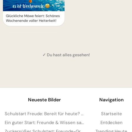
Glückliche Möwe feiert: Schönes
Wochenende voller Heiterkeit!
✓ Du hast alles gesehen!
1
Neueste Bilder
Navigation
Schulstart Freude: Bereit für heute? Witzige Bilder für Facebook & WhatsApp!
Startseite
Ein guter Start: Freunde & Wissen sammeln für Instagram
Entdecken
Zuckersüßer Schulstart: Freunde-Grüße für WhatsApp!
Trending Heute