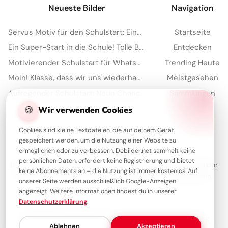
Neueste Bilder
Navigation
Servus Motiv für den Schulstart: Eine lustige Eichhörnchen Grafik für WhatsApp
Startseite
Ein Super-Start in die Schule! Tolle Bilder für Pinterest zum Teilen.
Entdecken
Motivierender Schulstart für WhatsApp: Energiegeladen ins neue Schuljahr!
Trending Heute
Moin! Klasse, dass wir uns wiederhaben – Schulstart-Spaß für Instagram
Meistgesehen
Aufregender Schulstart: Neue Chancen für unvergessliche TikTok-Momente!
Sammlungen
Artikel
🍪
Wir verwenden Cookies
Cookies sind kleine Textdateien, die auf deinem Gerät
gespeichert werden, um die Nutzung einer Website zu
Über Debilder
ermöglichen oder zu verbessern. Debilder.net sammelt keine
persönlichen Daten, erfordert keine Registrierung und bietet
Debilder ist deine Plattform für die schönsten Grüße und Bilder
keine Abonnements an – die Nutzung ist immer kostenlos. Auf
zum Teilen. Entdecke unsere Sammlung und verschenke ein
unserer Seite werden ausschließlich Google-Anzeigen
Lächeln!
angezeigt. Weitere Informationen findest du in unserer
Datenschutzerklärung
.
Über uns
Kontakt
Redaktion
Impressum
Datenschutzerklärung
Ablehnen
Akzeptieren