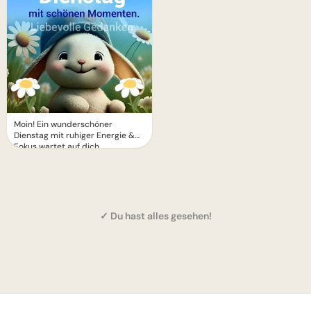
Moin! Ein wunderschöner
Dienstag mit ruhiger Energie &
Fokus wartet auf dich
✓ Du hast alles gesehen!
1