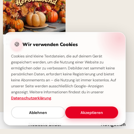
Herbstgrüße: Wünsche euch
🍪
Wir verwenden Cookies
einen zauberhaften Abend
Cookies sind kleine Textdateien, die auf deinem Gerät
gespeichert werden, um die Nutzung einer Website zu
ermöglichen oder zu verbessern. Debilder.net sammelt keine
persönlichen Daten, erfordert keine Registrierung und bietet
✓ Du hast alles gesehen!
keine Abonnements an – die Nutzung ist immer kostenlos. Auf
unserer Seite werden ausschließlich Google-Anzeigen
angezeigt. Weitere Informationen findest du in unserer
Datenschutzerklärung
.
1
Ablehnen
Akzeptieren
Neueste Bilder
Navigation