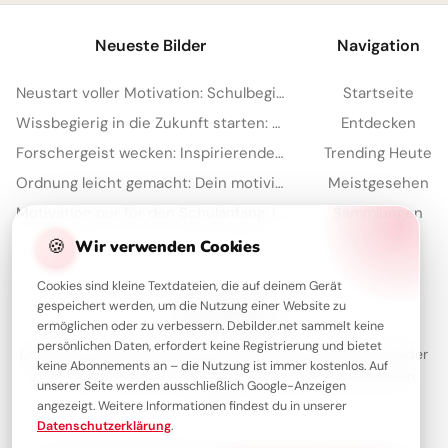
Neueste Bilder
Navigation
Neustart voller Motivation: Schulbeginn inspirieren und auf TikTok verbreiten!
Startseite
Wissbegierig in die Zukunft starten: Dein 'Lesen bildet' Bild für Snapchat
Entdecken
Forschergeist wecken: Inspirierende Schulstart-Bilder für Facebook
Trending Heute
Ordnung leicht gemacht: Dein motivierender Spruch für Instagram zum Schulstart!
Meistgesehen
Motivation pur für den Schulanfang: Inspirierende Botschaft zum Teilen per WhatsApp!
Sammlungen
Artikel
🍪
Wir verwenden Cookies
Cookies sind kleine Textdateien, die auf deinem Gerät
gespeichert werden, um die Nutzung einer Website zu
Über Debilder
ermöglichen oder zu verbessern. Debilder.net sammelt keine
persönlichen Daten, erfordert keine Registrierung und bietet
Debilder ist deine Plattform für die schönsten Grüße und Bilder
keine Abonnements an – die Nutzung ist immer kostenlos. Auf
zum Teilen. Entdecke unsere Sammlung und verschenke ein
unserer Seite werden ausschließlich Google-Anzeigen
Lächeln!
angezeigt. Weitere Informationen findest du in unserer
Datenschutzerklärung
.