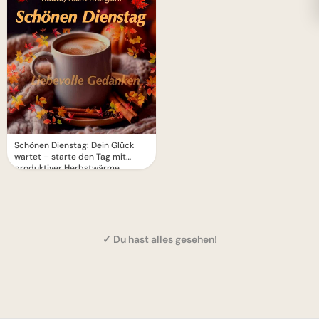
Schönen Dienstag: Dein Glück
wartet – starte den Tag mit
produktiver Herbstwärme
✓ Du hast alles gesehen!
1