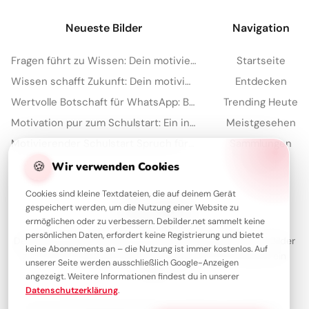
Neueste Bilder
Navigation
Fragen führt zu Wissen: Dein motivierender Spruch für TikTok!
Startseite
Wissen schafft Zukunft: Dein motivierender Gruß zum Schulstart via WhatsApp!
Entdecken
Wertvolle Botschaft für WhatsApp: Bildung reift mit der Zeit heran
Trending Heute
Motivation pur zum Schulstart: Ein inspirierender Spruch für Facebook!
Meistgesehen
Motivierender Schulstart Spruch für WhatsApp-Nachrichten
Sammlungen
Artikel
🍪
Wir verwenden Cookies
Cookies sind kleine Textdateien, die auf deinem Gerät
gespeichert werden, um die Nutzung einer Website zu
Über Debilder
ermöglichen oder zu verbessern. Debilder.net sammelt keine
persönlichen Daten, erfordert keine Registrierung und bietet
Debilder ist deine Plattform für die schönsten Grüße und Bilder
keine Abonnements an – die Nutzung ist immer kostenlos. Auf
zum Teilen. Entdecke unsere Sammlung und verschenke ein
unserer Seite werden ausschließlich Google-Anzeigen
Lächeln!
angezeigt. Weitere Informationen findest du in unserer
Datenschutzerklärung
.