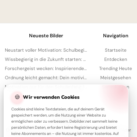
1
Neueste Bilder
Navigation
Neustart voller Motivation: Schulbeginn inspirieren und auf TikTok verbreiten!
Startseite
Wissbegierig in die Zukunft starten: Dein 'Lesen bildet' Bild für Snapchat
Entdecken
Forschergeist wecken: Inspirierende Schulstart-Bilder für Facebook
Trending Heute
Ordnung leicht gemacht: Dein motivierender Spruch für Instagram zum Schulstart!
Meistgesehen
Motivation pur für den Schulanfang: Inspirierende Botschaft zum Teilen per WhatsApp!
Sammlungen
Artikel
🍪
Wir verwenden Cookies
Cookies sind kleine Textdateien, die auf deinem Gerät
gespeichert werden, um die Nutzung einer Website zu
Über Debilder
ermöglichen oder zu verbessern. Debilder.net sammelt keine
persönlichen Daten, erfordert keine Registrierung und bietet
Debilder ist deine Plattform für die schönsten Grüße und Bilder
keine Abonnements an – die Nutzung ist immer kostenlos. Auf
zum Teilen. Entdecke unsere Sammlung und verschenke ein