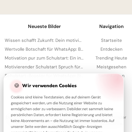
1
Neueste Bilder
Navigation
Wissen schafft Zukunft: Dein motivierender Gruß zum Schulstart via WhatsApp!
Startseite
Wertvolle Botschaft für WhatsApp: Bildung reift mit der Zeit heran
Entdecken
Motivation pur zum Schulstart: Ein inspirierender Spruch für Facebook!
Trending Heute
Motivierender Schulstart Spruch für WhatsApp-Nachrichten
Meistgesehen
Schulstart-Booster für WhatsApp: Bildung kennt wirklich keine Grenzen!
Sammlungen
Artikel
🍪
Wir verwenden Cookies
Cookies sind kleine Textdateien, die auf deinem Gerät
gespeichert werden, um die Nutzung einer Website zu
Über Debilder
ermöglichen oder zu verbessern. Debilder.net sammelt keine
persönlichen Daten, erfordert keine Registrierung und bietet
Debilder ist deine Plattform für die schönsten Grüße und Bilder
keine Abonnements an – die Nutzung ist immer kostenlos. Auf
zum Teilen. Entdecke unsere Sammlung und verschenke ein
unserer Seite werden ausschließlich Google-Anzeigen
Lächeln!