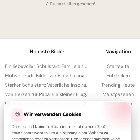
✓ Du hast alles gesehen!
1
Neueste Bilder
Navigation
Ein liebevoller Schulstart: Familie als starker Anker für Facebook
Startseite
Motivierende Bilder zur Einschulung mit Familienliebe – Herzlich für WhatsApp
Entdecken
Starker Schulstart: Väterliche Inspiration für Instagram
Trending Heute
Von Herzen für Papa: Ein kleiner Fliegergruß zum Teilen via WhatsApp
Meistgesehen
Ich liebe meine Mama: Ein emotionaler Schulstart-Gruß für WhatsApp!
Sammlungen
Artikel
🍪
Wir verwenden Cookies
Cookies sind kleine Textdateien, die auf deinem Gerät
gespeichert werden, um die Nutzung einer Website zu
Über Debilder
ermöglichen oder zu verbessern. Debilder.net sammelt keine