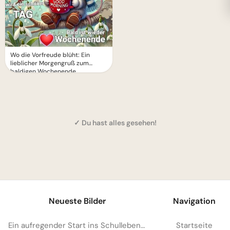
Wo die Vorfreude blüht: Ein
lieblicher Morgengruß zum
baldigen Wochenende
✓ Du hast alles gesehen!
1
Neueste Bilder
Navigation
Ein aufregender Start ins Schulleben: Teilen Sie diese Freude auf Facebook!
Startseite