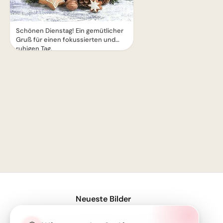
Schönen Dienstag! Ein gemütlicher
Gruß für einen fokussierten und
ruhigen Tag.
1
Neueste Bilder
Neustart voller Motivation: Schulbeginn inspirieren und auf TikTok verbreiten!