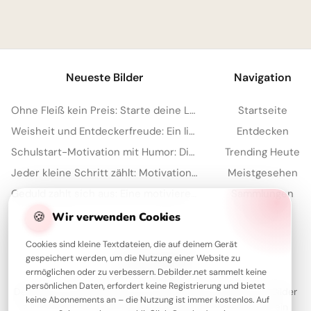
1
Neueste Bilder
Navigation
Ohne Fleiß kein Preis: Starte deine Lernreise voller Motivation für Instagram
Startseite
Weisheit und Entdeckerfreude: Ein liebevoller Schulstart-Gruß für YouTube
Entdecken
Schulstart-Motivation mit Humor: Die besten Sprüche für TikTok
Trending Heute
Jeder kleine Schritt zählt: Motivation für den Schulstart auf Instagram.
Meistgesehen
Geduld zahlt sich aus: Eine motivierende Schulweisheit für dein Pinterest Board
Sammlungen
Artikel
🍪
Wir verwenden Cookies
Cookies sind kleine Textdateien, die auf deinem Gerät
gespeichert werden, um die Nutzung einer Website zu
Über Debilder
ermöglichen oder zu verbessern. Debilder.net sammelt keine
persönlichen Daten, erfordert keine Registrierung und bietet
Debilder ist deine Plattform für die schönsten Grüße und Bilder
keine Abonnements an – die Nutzung ist immer kostenlos. Auf
zum Teilen. Entdecke unsere Sammlung und verschenke ein