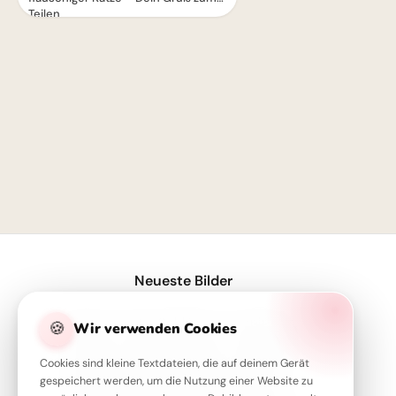
Teilen
1
Neueste Bilder
Wissen ist der Schlüssel - Inspirierende Schulstart Bilder für Telegram
🍪
Wir verwenden Cookies
Neustart voller Motivation: Schulbeginn inspirieren und auf TikTok verbreiten!
Cookies sind kleine Textdateien, die auf deinem Gerät
Wissbegierig in die Zukunft starten: Dein 'Lesen bildet' Bild für Snapchat
gespeichert werden, um die Nutzung einer Website zu