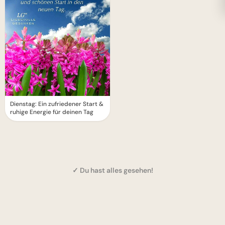
Dienstag: Ein zufriedener Start &
ruhige Energie für deinen Tag
✓ Du hast alles gesehen!
1