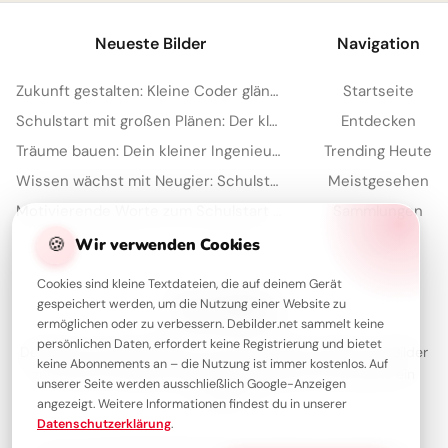
Neueste Bilder
Navigation
Zukunft gestalten: Kleine Coder glänzen für Instagram
Startseite
Schulstart mit großen Plänen: Der kleine Architekt erobert Pinterest!
Entdecken
Träume bauen: Dein kleiner Ingenieur startet durch – perfekt für WhatsApp!
Trending Heute
Wissen wächst mit Neugier: Schulstart-Impulse, perfekt für Threads
Meistgesehen
Motivierende Worte zum Schulstart für Kinder – ideal für Pinterest
Sammlungen
Artikel
🍪
Wir verwenden Cookies
Cookies sind kleine Textdateien, die auf deinem Gerät
gespeichert werden, um die Nutzung einer Website zu
Über Debilder
ermöglichen oder zu verbessern. Debilder.net sammelt keine
persönlichen Daten, erfordert keine Registrierung und bietet
Debilder ist deine Plattform für die schönsten Grüße und Bilder
keine Abonnements an – die Nutzung ist immer kostenlos. Auf
zum Teilen. Entdecke unsere Sammlung und verschenke ein
unserer Seite werden ausschließlich Google-Anzeigen
Lächeln!
angezeigt. Weitere Informationen findest du in unserer
Datenschutzerklärung
.