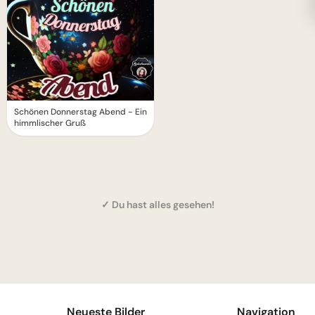
Schönen Donnerstag Abend - Ein
himmlischer Gruß
✓ Du hast alles gesehen!
1
Neueste Bilder
Navigation