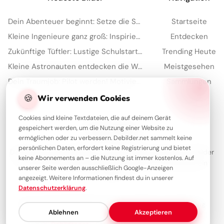
Dein Abenteuer beginnt: Setze die Segel für den Schulanfang auf Instagram!
Startseite
Kleine Ingenieure ganz groß: Inspirierende Schulstart-Bilder für WhatsApp!
Entdecken
Zukünftige Tüftler: Lustige Schulstart-Grüße für Facebook
Trending Heute
Kleine Astronauten entdecken die Welt: Schulstart-Bilder für YouTube
Meistgesehen
Dein Traumjob: Pilot werden! Motivierende Bilder für YouTube
Sammlungen
🍪
Artikel
Wir verwenden Cookies
Cookies sind kleine Textdateien, die auf deinem Gerät
gespeichert werden, um die Nutzung einer Website zu
Über Debilder
ermöglichen oder zu verbessern. Debilder.net sammelt keine
persönlichen Daten, erfordert keine Registrierung und bietet
Debilder ist deine Plattform für die schönsten Grüße und Bilder
keine Abonnements an – die Nutzung ist immer kostenlos. Auf
zum Teilen. Entdecke unsere Sammlung und verschenke ein
unserer Seite werden ausschließlich Google-Anzeigen
Lächeln!
angezeigt. Weitere Informationen findest du in unserer
Datenschutzerklärung
.
Über uns
Kontakt
Redaktion
Impressum
Datenschutzerklärung
Ablehnen
Akzeptieren