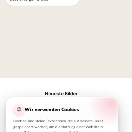
1
Neueste Bilder
Fröhlicher Schulstart: Gemeinsamkeit und Lernfreude teilen via WhatsApp!
🍪
Wir verwenden Cookies
Herzliche Willkommensgrüße zum Schulstart für TikTok & Co.!
Cookies sind kleine Textdateien, die auf deinem Gerät
Herzliche Begrüßung: Spannender Lernstart für TikTok Clips
gespeichert werden, um die Nutzung einer Website zu