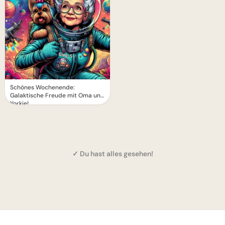
Schönes Wochenende:
Galaktische Freude mit Oma und
Yorkie!
✓ Du hast alles gesehen!
1