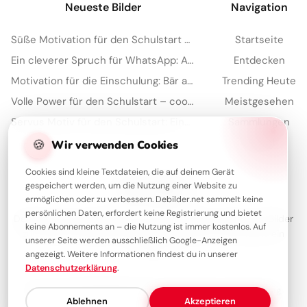
Neueste Bilder
Navigation
Süße Motivation für den Schulstart auf Instagram
Startseite
Ein cleverer Spruch für WhatsApp: Aus Fehlern lernen macht schlau!
Entdecken
Motivation für die Einschulung: Bär am Bergpfad mit Spruch für WhatsApp
Trending Heute
Volle Power für den Schulstart – coole Sprüche für TikTok!
Meistgesehen
Servus Motiv für den Schulstart: Eine lustige Eichhörnchen Grafik für WhatsApp
Sammlungen
🍪
Artikel
Wir verwenden Cookies
Cookies sind kleine Textdateien, die auf deinem Gerät
gespeichert werden, um die Nutzung einer Website zu
Über Debilder
ermöglichen oder zu verbessern. Debilder.net sammelt keine
persönlichen Daten, erfordert keine Registrierung und bietet
Debilder ist deine Plattform für die schönsten Grüße und Bilder
keine Abonnements an – die Nutzung ist immer kostenlos. Auf
zum Teilen. Entdecke unsere Sammlung und verschenke ein
unserer Seite werden ausschließlich Google-Anzeigen
Lächeln!
angezeigt. Weitere Informationen findest du in unserer
Datenschutzerklärung
.
Über uns
Kontakt
Redaktion
Impressum
Datenschutzerklärung
Ablehnen
Akzeptieren